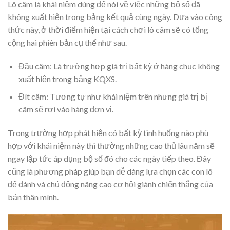
Lô câm là khái niệm dùng để nói về việc những bộ số đã
không xuất hiện trong bảng kết quả cùng ngày. Dựa vào công
thức này, ở thời điểm hiện tại cách chơi lô câm sẽ có tổng
cộng hai phiên bản cụ thể như sau.
Đầu câm: Là trường hợp giá trị bất kỳ ở hàng chục không
xuất hiện trong bảng KQXS.
Đít câm: Tương tự như khái niệm trên nhưng giá trị bị
câm sẽ rơi vào hàng đơn vị.
Trong trường hợp phát hiện có bất kỳ tình huống nào phù
hợp với khái niệm này thì thường những cao thủ lâu năm sẽ
ngay lập tức áp dụng bộ số đó cho các ngày tiếp theo. Đây
cũng là phương pháp giúp bạn dễ dàng lựa chọn các con lô
để đánh và chủ động nâng cao cơ hội giành chiến thắng của
bản thân mình.