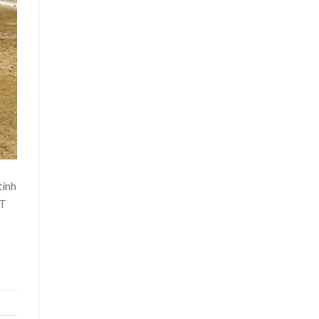
tính
ET