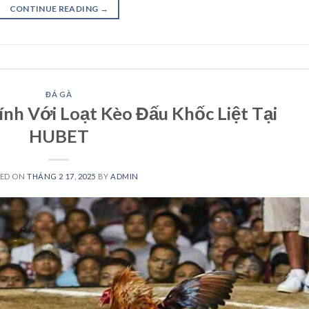
CONTINUE READING
→
ĐÁ GÀ
ính Với Loạt Kèo Đấu Khốc Liệt Tại
HUBET
TED ON
THÁNG 2 17, 2025
BY
ADMIN