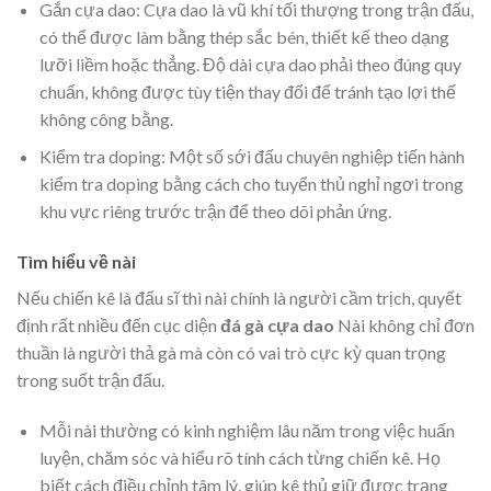
Gắn cựa dao: Cựa dao là vũ khí tối thượng trong trận đấu,
có thể được làm bằng thép sắc bén, thiết kế theo dạng
lưỡi liềm hoặc thẳng. Độ dài cựa dao phải theo đúng quy
chuẩn, không được tùy tiện thay đổi để tránh tạo lợi thế
không công bằng.
Kiểm tra doping: Một số sới đấu chuyên nghiệp tiến hành
kiểm tra doping bằng cách cho tuyển thủ nghỉ ngơi trong
khu vực riêng trước trận để theo dõi phản ứng.
Tìm hiểu về nài
Nếu chiến kê là đấu sĩ thì nài chính là người cầm trịch, quyết
định rất nhiều đến cục diện
đá gà cựa dao
Nài không chỉ đơn
thuần là người thả gà mà còn có vai trò cực kỳ quan trọng
trong suốt trận đấu.
Mỗi nài thường có kinh nghiệm lâu năm trong việc huấn
luyện, chăm sóc và hiểu rõ tính cách từng chiến kê. Họ
biết cách điều chỉnh tâm lý, giúp kê thủ giữ được trạng