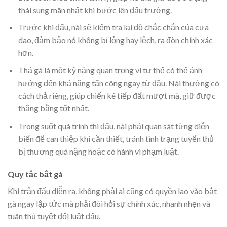
thái sung mãn nhất khi bước lên đấu trường.
Trước khi đấu, nài sẽ kiểm tra lại độ chắc chắn của cựa
dao, đảm bảo nó không bị lỏng hay lệch, ra đòn chính xác
hơn.
Thả gà là một kỹ năng quan trọng vì tư thế có thể ảnh
hưởng đến khả năng tấn công ngay từ đầu. Nài thường có
cách thả riêng, giúp chiến kê tiếp đất mượt mà, giữ được
thăng bằng tốt nhất.
Trong suốt quá trình thi đấu, nài phải quan sát từng diễn
biến để can thiệp khi cần thiết, tránh tình trạng tuyển thủ
bị thương quá nặng hoặc có hành vi phạm luật.
Quy tắc bắt gà
Khi trận đấu diễn ra, không phải ai cũng có quyền lao vào bắt
gà ngay lập tức mà phải đòi hỏi sự chính xác, nhanh nhẹn và
tuân thủ tuyệt đối luật đấu.