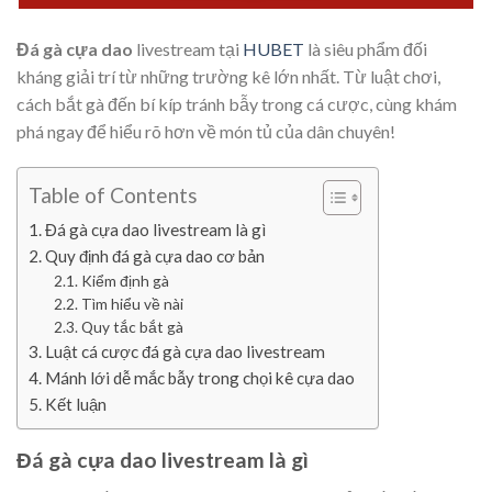
Đá gà cựa dao
livestream tại
HUBET
là siêu phẩm đối
kháng giải trí từ những trường kê lớn nhất. Từ luật chơi,
cách bắt gà đến bí kíp tránh bẫy trong cá cược, cùng khám
phá ngay để hiểu rõ hơn về món tủ của dân chuyên!
Table of Contents
Đá gà cựa dao livestream là gì
Quy định đá gà cựa dao cơ bản
Kiểm định gà
Tìm hiểu về nài
Quy tắc bắt gà
Luật cá cược đá gà cựa dao livestream
Mánh lới dễ mắc bẫy trong chọi kê cựa dao
Kết luận
Đá gà cựa dao livestream là gì