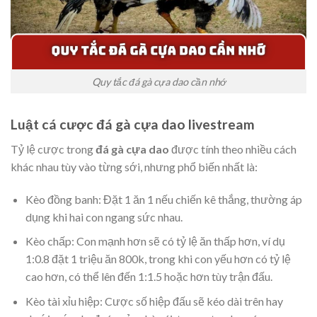
Quy tắc đá gà cựa dao cần nhớ
Luật cá cược đá gà cựa dao livestream
Tỷ lệ cược trong
đá gà cựa dao
được tính theo nhiều cách
khác nhau tùy vào từng sới, nhưng phổ biến nhất là:
Kèo đồng banh: Đặt 1 ăn 1 nếu chiến kê thắng, thường áp
dụng khi hai con ngang sức nhau.
Kèo chấp: Con mạnh hơn sẽ có tỷ lệ ăn thấp hơn, ví dụ
1:0.8 đặt 1 triệu ăn 800k, trong khi con yếu hơn có tỷ lệ
cao hơn, có thể lên đến 1:1.5 hoặc hơn tùy trận đấu.
Kèo tài xỉu hiệp: Cược số hiệp đấu sẽ kéo dài trên hay