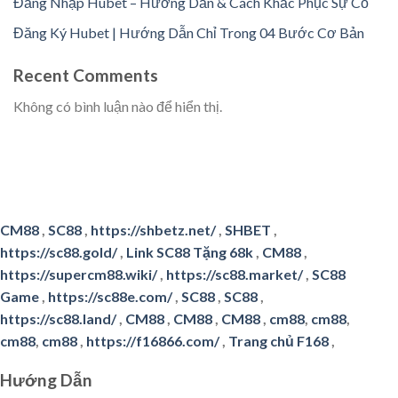
Đăng Nhập Hubet – Hướng Dẫn & Cách Khắc Phục Sự Cố
Đăng Ký Hubet | Hướng Dẫn Chỉ Trong 04 Bước Cơ Bản
Recent Comments
Không có bình luận nào để hiển thị.
CM88
,
SC88
,
https://shbetz.net/
,
SHBET
,
https://sc88.gold/
,
Link SC88 Tặng 68k
,
CM88
,
https://supercm88.wiki/
,
https://sc88.market/
,
SC88
Game
,
https://sc88e.com/
,
SC88
,
SC88
,
https://sc88.land/
,
CM88
,
CM88
,
CM88
,
cm88
,
cm88
,
cm88
,
cm88
,
https://f16866.com/
,
Trang chủ F168
,
Hướng Dẫn