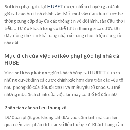
Soi kèo phạt góc
tại
HUBET
được nhiều chuyên gia đánh
giá rất cao bởi tính chính xác. Mỗi một ván đấu đều được hệ
thống cung cấp đầy đủ các thông tin về đội hình, sân đấu, thời
tiết,… Từ đó khách hàng có thể tự tin tham gia cá cược tại
đây, đồng thời có khả năng nhận về hàng chục triệu đồng từ
nhà cái.
Mục đích của việc soi kèo phạt góc tại nhà cái
HUBET
Việc
soi kèo phạt góc
giúp khách hàng tại HUBET đưa ra
những quyết định cá cược chính xác hơn dựa trên các yếu tố
như phong độ của đội, lối chơi, và nhiều yếu tố khác. Cụ thể
những mục đích chính của việc làm này có thể kể đến như:
Phân tích các số liệu thống kê
Dự đoán phạt góc không chỉ dựa vào cảm tính mà còn liên
quan đến việc phân tích các số liệu thống kê. Khách hàng cần