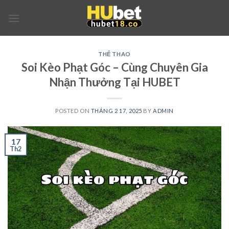
Skip
to
content
THỂ THAO
Soi Kèo Phạt Góc – Cùng Chuyên Gia
Nhận Thưởng Tại HUBET
POSTED ON
THÁNG 2 17, 2025
BY
ADMIN
17
Th2