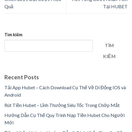
Quả
Tại HUBET
Tìm kiếm
TÌM
KIẾM
Recent Posts
Tải App Hubet – Cách Download Cụ Thể Về Di Động IOS và
Android
Rút Tiền Hubet – Lĩnh Thưởng Siêu Tốc Trong Chớp Mắt
Hướng Dẫn Cụ Thể Quy Trình Nạp Tiền Hubet Cho Người
Mới