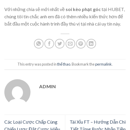
Với những chia sẻ mới nhất về
soi kèo phạt góc
tại HUBET,
chúng tôi tin chắc anh em đã có thêm nhiều kiến thức hơn để
bắt đầu một cuộc hành trình đầy thú vị tại nhà cái uy tín này.
This entry was posted in
thể thao
. Bookmark the
permalink
.
ADMIN
Các Loại Cược Chấp Cùng
Tài Xỉu FT – Hướng Dẫn Chi
Chiến Lược Đặt Cược Hiệu
Tiết Từng Bước Nhận Tiền