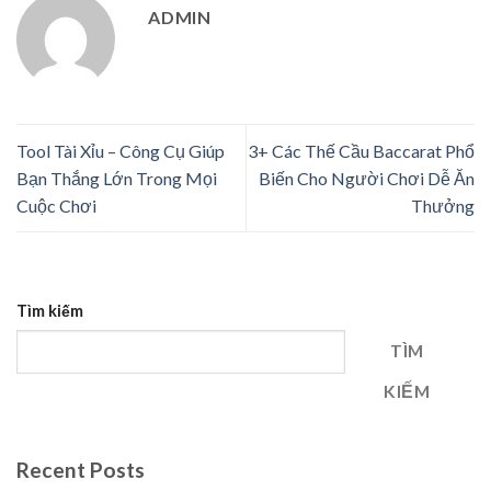
ADMIN
Tool Tài Xỉu – Công Cụ Giúp
3+ Các Thế Cầu Baccarat Phổ
Bạn Thắng Lớn Trong Mọi
Biến Cho Người Chơi Dễ Ăn
Cuộc Chơi
Thưởng
Tìm kiếm
TÌM
KIẾM
Recent Posts