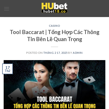
Skip
to
content
CASINO
Tool Baccarat | Tổng Hợp Các Thông
Tin Bên Lề Quan Trọng
POSTED ON
THÁNG 2 17, 2025
BY
ADMIN
17
Th2