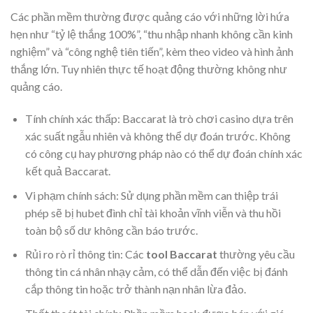
Các phần mềm thường được quảng cáo với những lời hứa
hẹn như “tỷ lệ thắng 100%”, “thu nhập nhanh không cần kinh
nghiệm” và “công nghệ tiên tiến”, kèm theo video và hình ảnh
thắng lớn. Tuy nhiên thực tế hoạt động thường không như
quảng cáo.
Tính chính xác thấp: Baccarat là trò chơi casino dựa trên
xác suất ngẫu nhiên và không thể dự đoán trước. Không
có công cụ hay phương pháp nào có thể dự đoán chính xác
kết quả Baccarat.
Vi phạm chính sách: Sử dụng phần mềm can thiệp trái
phép sẽ bị hubet đình chỉ tài khoản vĩnh viễn và thu hồi
toàn bộ số dư không cần báo trước.
Rủi ro rò rỉ thông tin: Các
tool Baccarat
thường yêu cầu
thông tin cá nhân nhạy cảm, có thể dẫn đến việc bị đánh
cắp thông tin hoặc trở thành nạn nhân lừa đảo.